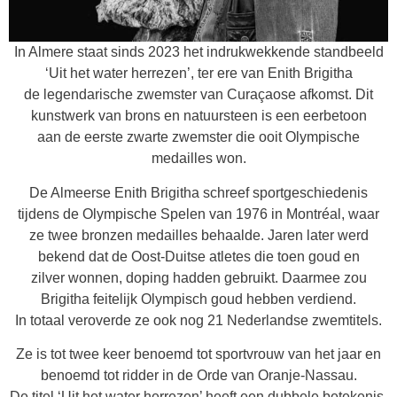
In Almere staat sinds 2023 het indrukwekkende standbeeld
‘Uit het water herrezen’, ter ere van Enith Brigitha
de legendarische zwemster van Curaçaose afkomst. Dit
kunstwerk van brons en natuursteen is een eerbetoon
aan de eerste zwarte zwemster die ooit Olympische
medailles won.
De Almeerse Enith Brigitha schreef sportgeschiedenis
tijdens de Olympische Spelen van 1976 in Montréal, waar
ze twee bronzen medailles behaalde. Jaren later werd
bekend dat de Oost-Duitse atletes die toen goud en
zilver wonnen, doping hadden gebruikt. Daarmee zou
Brigitha feitelijk Olympisch goud hebben verdiend.
In totaal veroverde ze ook nog 21 Nederlandse zwemtitels.
Ze is tot twee keer benoemd tot sportvrouw van het jaar en
benoemd tot ridder in de Orde van Oranje-Nassau.
De titel ‘Uit het water herrezen’ heeft een dubbele betekenis.