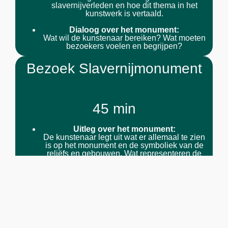
slavernijverleden en hoe dit thema in het
kunstwerk is vertaald.
Dialoog over het monument:
Wat wil de kunstenaar bereiken? Wat moeten
bezoekers voelen en begrijpen?
Bezoek Slavernijmonument
45 min
Uitleg over het monument:
De kunstenaar legt uit wat er allemaal te zien
is op het monument en de symboliek van de
reliëfs en gebouwen. Wat representeren de
verschillende elementen en wat is hun
historische betekenis?
Dialoog:
Discussie over de vraag hoe het
slavernijverleden nog steeds invloed heeft op
de maatschappij van vandaag. Wat kunnen
we leren van het verleden? Wat is de rol van
herinnering in het vormen van de toekomst?