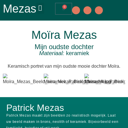
Mezas
0
Moïra Mezas
Mijn oudste dochter
Materiaal:
keramiek
Keramisch portret van mijn oudste mooie dochter Moïra.
Patrick Mezas
Patrick Mezas maakt zijn beelden zo realistisch mogelijk.
Laat
uw beeld maken in brons, neolith of keramiek.
Bijvoorbeeld een
familielid, huisdier of vrij werk.