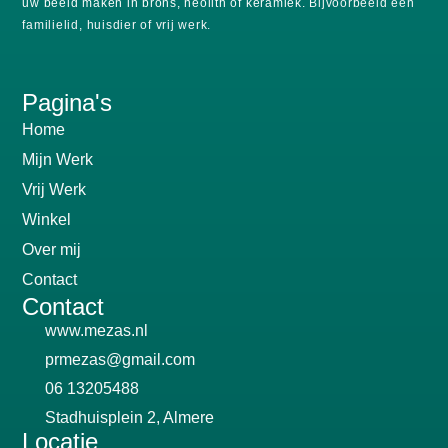
uw beeld maken in brons, neolith of keramiek.
Bijvoorbeeld een
familielid, huisdier of vrij werk.
Pagina's
Home
Mijn Werk
Vrij Werk
Winkel
Over mij
Contact
Contact
www.mezas.nl
prmezas@gmail.com
06 13205488
Stadhuisplein 2, Almere
Locatie