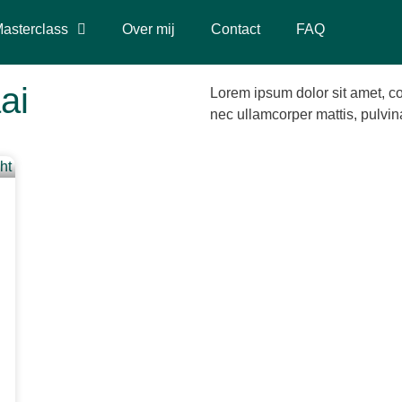
asterclass
Over mij
Contact
FAQ
ai
Lorem ipsum dolor sit amet, cons
nec ullamcorper mattis, pulvin