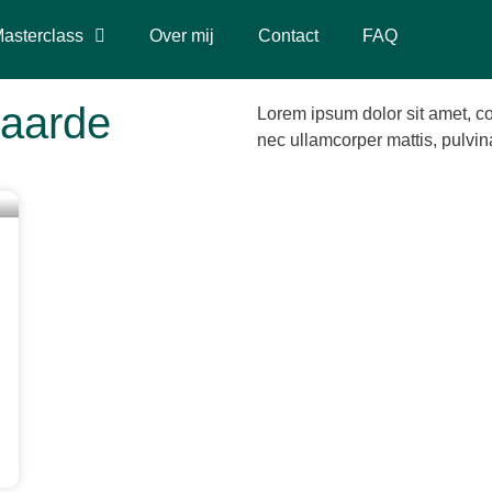
asterclass
Over mij
Contact
FAQ
waarde
Lorem ipsum dolor sit amet, cons
nec ullamcorper mattis, pulvin