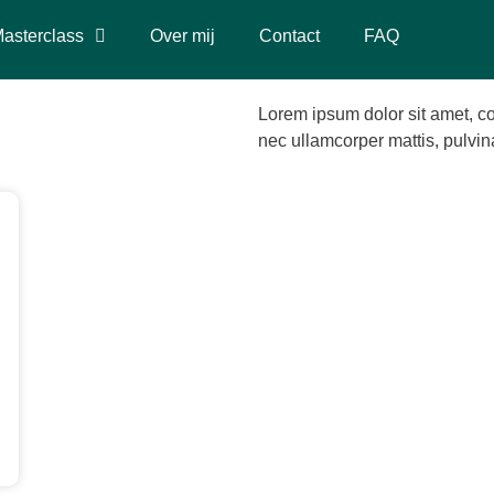
asterclass
Over mij
Contact
FAQ
Lorem ipsum dolor sit amet, cons
nec ullamcorper mattis, pulvin