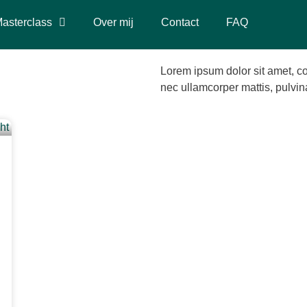
asterclass
Over mij
Contact
FAQ
Lorem ipsum dolor sit amet, cons
nec ullamcorper mattis, pulvin