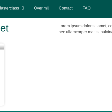
asterclass
Over mij
Contact
FAQ
et
Lorem ipsum dolor sit amet, cons
nec ullamcorper mattis, pulvin