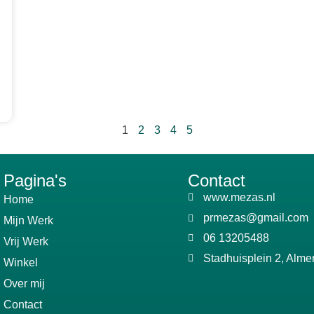
1
2
3
4
5
Pagina's
Contact
www.mezas.nl
Home
prmezas@gmail.com
Mijn Werk
06 13205488
Vrij Werk
Stadhuisplein 2, Alme
Winkel
Over mij
Contact