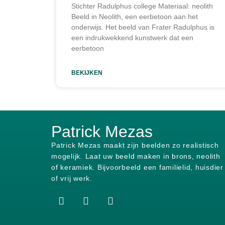
Stichter Radulphus college Materiaal: neolith
Beeld in Neolith, een eerbetoon aan het
onderwijs. Het beeld van Frater Radulphus is
een indrukwekkend kunstwerk dat een
eerbetoon
BEKIJKEN
Patrick Mezas
Patrick Mezas maakt zijn beelden zo realistisch
mogelijk.
Laat uw beeld maken in brons, neolith
of keramiek.
Bijvoorbeeld een familielid, huisdier
of vrij werk.