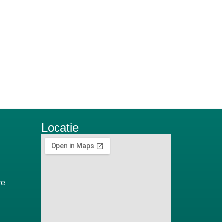
Locatie
re